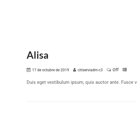
Alisa
Off
17 de octubre de 2019
citiserviadm-c3
Duis eget vestibulum ipsum, quis auctor ante. Fusce ve