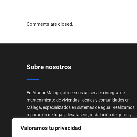
Comments are closed.
Sobre nosotros
En Atanor Málaga, ofrecemos un servicio integral de
mantenimiento de viviendas, locales y comunidades en
Málaga, especializados en sistemas de agua. Realizamos
reparación de fugas, desatascos, instalación de grifos y
calefacción, y mantenemos grupos de presión, sistemas d
Valoramos tu privacidad
bombeo, descalcificadores y piscinas, con servicio de
emergencia 24/7.