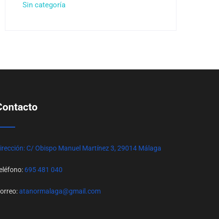
Sin categoría
Contacto
irección: C/ Obispo Manuel Martínez 3, 29014 Málaga
eléfono:
695 481 040
orreo:
atanormalaga@gmail.com